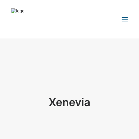
Compañía
Áreas de Desarrollo
I+D
Productos
Farmacovigilancia
Xenevia
Modelo de Negocio
Contacto
English