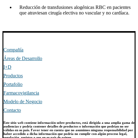
Reducción de transfusiones alogénicas RBC en pacientes
que atraviesan cirugía electiva no vascular y no cardíaca.
Compañía
Áreas de Desarrollo
I+D
Productos
Portafolio
Farmacovigilancia
Modelo de Negocio
Contacto
Este sitio web contiene información sobre productos, está dirigida a una amplia gama de
audiencias y podría contener detalles de productos o información que podrían no ser
válidas en su país. Favor tener en cuenta que no asumimos ninguna responsabilidad por
haber accedido a dicha información que podría no cumplir con algún proceso legal,
regulación, registro o uso en su país de origen.