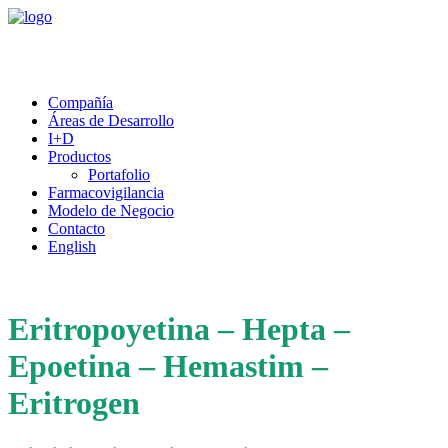
Compañía
Áreas de Desarrollo
I+D
Productos
Portafolio
Farmacovigilancia
Modelo de Negocio
Contacto
English
Eritropoyetina – Hepta –
Epoetina – Hemastim –
Eritrogen